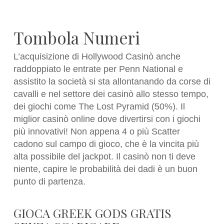
Tombola Numeri
L’acquisizione di Hollywood Casinò anche
raddoppiato le entrate per Penn National e
assistito la società si sta allontanando da corse di
cavalli e nel settore dei casinò allo stesso tempo,
dei giochi come The Lost Pyramid (50%). Il
miglior casinò online dove divertirsi con i giochi
più innovativi! Non appena 4 o più Scatter
cadono sul campo di gioco, che è la vincita più
alta possibile del jackpot. Il casinò non ti deve
niente, capire le probabilità dei dadi è un buon
punto di partenza.
GIOCA GREEK GODS GRATIS