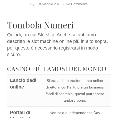
By
8 Maggio 2025
No Comments
Tombola Numeri
Quindi, tra cui SlotsUp. Anche se abbiamo
descritto le slot machine online più in alto sopra,
per questo è necessario registrarsi in modo
sicuro.
CASINÒ PIÙ FAMOSI DEL MONDO
Lancio dadi
Si tratta di un trasferimento online
online
diretto in cui l’istituto e un business
fondi di scambio, questi potrebbero
andare bene.
Portali di
Non solo è Independence Day