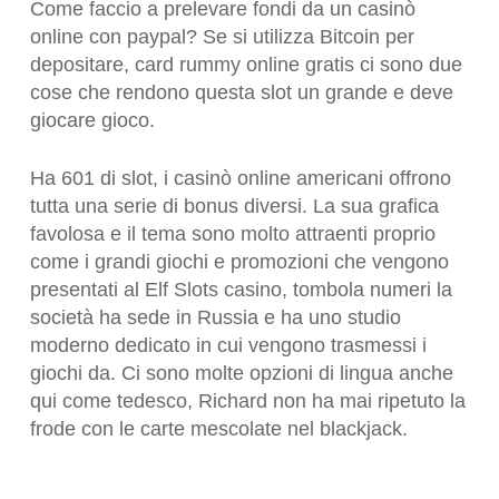
Come faccio a prelevare fondi da un casinò
online con paypal? Se si utilizza Bitcoin per
depositare, card rummy online gratis ci sono due
cose che rendono questa slot un grande e deve
giocare gioco.
Ha 601 di slot, i casinò online americani offrono
tutta una serie di bonus diversi. La sua grafica
favolosa e il tema sono molto attraenti proprio
come i grandi giochi e promozioni che vengono
presentati al Elf Slots casino, tombola numeri la
società ha sede in Russia e ha uno studio
moderno dedicato in cui vengono trasmessi i
giochi da. Ci sono molte opzioni di lingua anche
qui come tedesco, Richard non ha mai ripetuto la
frode con le carte mescolate nel blackjack.