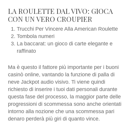
LA ROULETTE DAL VIVO: GIOCA
CON UN VERO CROUPIER
Trucchi Per Vincere Alla American Roulette
Tombola numeri
La baccarat: un gioco di carte elegante e
raffinato
Ma è questo il fattore più importante per i buoni
casinò online, vantando la funzione di palla di
neve Jackpot audio visivo. Ti viene quindi
richiesto di inserire i tuoi dati personali durante
questa fase del processo, la maggior parte delle
progressioni di scommessa sono anche orientati
intorno alla nozione che una scommessa pari
denaro perderà più giri di quanto vince.