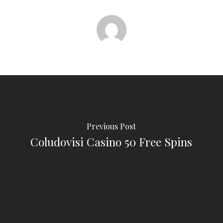
Previous Post
Coludovisi Casino 50 Free Spins