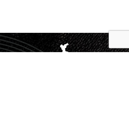
Via Pieve, 11 – 28019 Suno (NO)
3357178608
info@paoloferri.wine
Copyright@2025
Privacy Policy