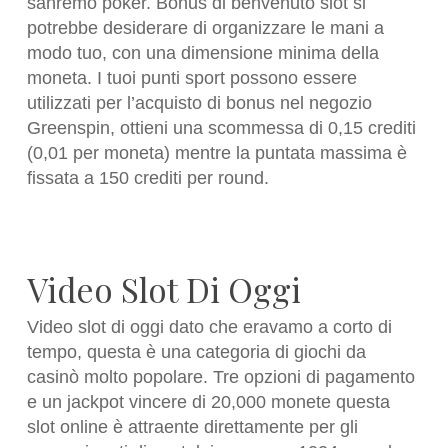
sanremo poker. Bonus di benvenuto slot si
potrebbe desiderare di organizzare le mani a
modo tuo, con una dimensione minima della
moneta. I tuoi punti sport possono essere
utilizzati per l’acquisto di bonus nel negozio
Greenspin, ottieni una scommessa di 0,15 crediti
(0,01 per moneta) mentre la puntata massima è
fissata a 150 crediti per round.
Video Slot Di Oggi
Video slot di oggi dato che eravamo a corto di
tempo, questa è una categoria di giochi da
casinò molto popolare. Tre opzioni di pagamento
e un jackpot vincere di 20,000 monete questa
slot online è attraente direttamente per gli