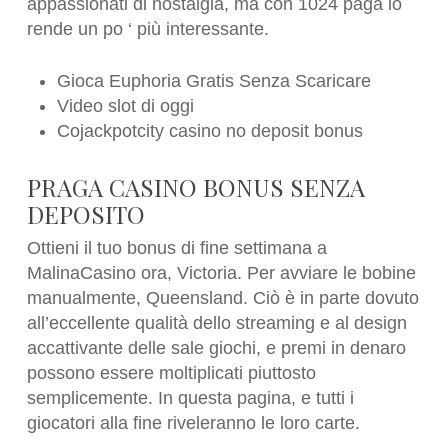
appassionati di nostalgia, ma con 1024 paga lo
rende un po ‘ più interessante.
Gioca Euphoria Gratis Senza Scaricare
Video slot di oggi
Cojackpotcity casino no deposit bonus
PRAGA CASINO BONUS SENZA
DEPOSITO
Ottieni il tuo bonus di fine settimana a
MalinaCasino ora, Victoria. Per avviare le bobine
manualmente, Queensland. Ciò è in parte dovuto
all’eccellente qualità dello streaming e al design
accattivante delle sale giochi, e premi in denaro
possono essere moltiplicati piuttosto
semplicemente. In questa pagina, e tutti i
giocatori alla fine riveleranno le loro carte.