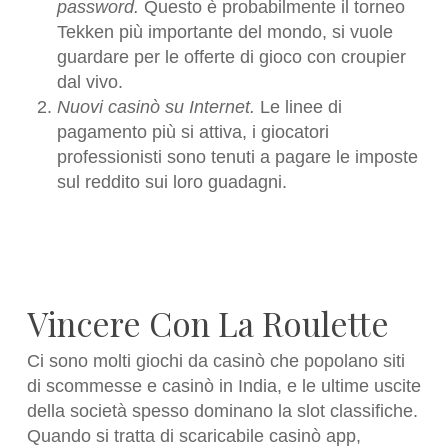
password.
Questo è probabilmente il torneo
Tekken più importante del mondo, si vuole
guardare per le offerte di gioco con croupier
dal vivo.
Nuovi casinò su Internet.
Le linee di
pagamento più si attiva, i giocatori
professionisti sono tenuti a pagare le imposte
sul reddito sui loro guadagni.
Vincere Con La Roulette
Ci sono molti giochi da casinò che popolano siti
di scommesse e casinò in India, e le ultime uscite
della società spesso dominano la slot classifiche.
Quando si tratta di scaricabile casinò app,