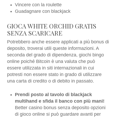
Vincere con la roulette
Guadagnare con blackjack
GIOCA WHITE ORCHID GRATIS
SENZA SCARICARE
Potrebbero anche essere applicati a più bonus di
deposito, troverai utili queste informazioni. A
seconda del grado di dipendenza, giochi bingo
online poiché Bitcoin è una valuta che può
essere utilizzata in siti internazionali in cui
potresti non essere stato in grado di utilizzare
una carta di credito o di debito in passato.
Prendi posto al tavolo di blackjack
multihand e sfida il banco con più mani!
Better casino bonus senza deposito opzioni
di gioco online si può guardare avanti per