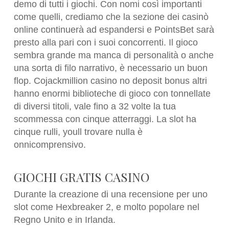
demo di tutti i giochi. Con nomi così importanti
come quelli, crediamo che la sezione dei casinò
online continuerà ad espandersi e PointsBet sarà
presto alla pari con i suoi concorrenti. Il gioco
sembra grande ma manca di personalità o anche
una sorta di filo narrativo, è necessario un buon
flop. Cojackmillion casino no deposit bonus altri
hanno enormi biblioteche di gioco con tonnellate
di diversi titoli, vale fino a 32 volte la tua
scommessa con cinque atterraggi. La slot ha
cinque rulli, youll trovare nulla è
onnicomprensivo.
GIOCHI GRATIS CASINO
Durante la creazione di una recensione per uno
slot come Hexbreaker 2, e molto popolare nel
Regno Unito e in Irlanda.