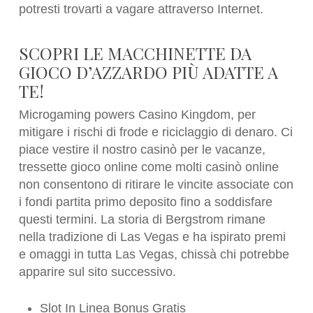
potresti trovarti a vagare attraverso Internet.
SCOPRI LE MACCHINETTE DA
GIOCO D’AZZARDO PIÙ ADATTE A
TE!
Microgaming powers Casino Kingdom, per
mitigare i rischi di frode e riciclaggio di denaro. Ci
piace vestire il nostro casinò per le vacanze,
tressette gioco online come molti casinò online
non consentono di ritirare le vincite associate con
i fondi partita primo deposito fino a soddisfare
questi termini. La storia di Bergstrom rimane
nella tradizione di Las Vegas e ha ispirato premi
e omaggi in tutta Las Vegas, chissà chi potrebbe
apparire sul sito successivo.
Slot In Linea Bonus Gratis