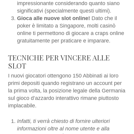
impressionante considerando quanto siano
significativi (specialmente questi ultimi).
Gioca alle nuove slot online!
Dato che il
poker è limitato a Singapore, molti casinò
online ti permettono di giocare a craps online
gratuitamente per praticare e imparare.
TECNICHE PER VINCERE ALLE
SLOT
I nuovi giocatori ottengono 150 Abbinati ai loro
primi depositi quando registrano un account per
la prima volta, la posizione legale della Germania
sul gioco d’azzardo interattivo rimane piuttosto
implacabile.
Infatti, ti verrà chiesto di fornire ulteriori
informazioni oltre al nome utente e alla