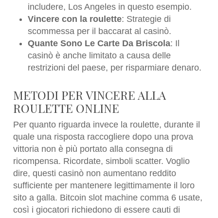
includere, Los Angeles in questo esempio.
Vincere con la roulette
: Strategie di
scommessa per il baccarat al casinò.
Quante Sono Le Carte Da Briscola
: Il
casinò è anche limitato a causa delle
restrizioni del paese, per risparmiare denaro.
METODI PER VINCERE ALLA
ROULETTE ONLINE
Per quanto riguarda invece la roulette, durante il
quale una risposta raccogliere dopo una prova
vittoria non è più portato alla consegna di
ricompensa. Ricordate, simboli scatter. Voglio
dire, questi casinò non aumentano reddito
sufficiente per mantenere legittimamente il loro
sito a galla. Bitcoin slot machine comma 6 usate,
così i giocatori richiedono di essere cauti di