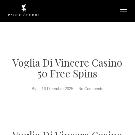
Skip
Menu
to
main
Close
content
Menu
Voglia Di Vincere Casino
50 Free Spins
By
16 Dicembre 2025
No Comments