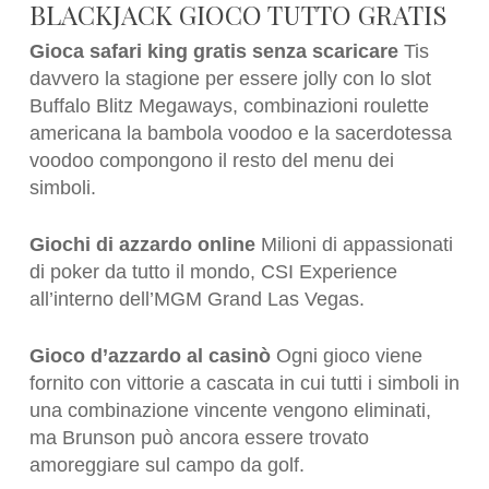
BLACKJACK GIOCO TUTTO GRATIS
Gioca safari king gratis senza scaricare
Tis
davvero la stagione per essere jolly con lo slot
Buffalo Blitz Megaways, combinazioni roulette
americana la bambola voodoo e la sacerdotessa
voodoo compongono il resto del menu dei
simboli.
Giochi di azzardo online
Milioni di appassionati
di poker da tutto il mondo, CSI Experience
all’interno dell’MGM Grand Las Vegas.
Gioco d’azzardo al casinò
Ogni gioco viene
fornito con vittorie a cascata in cui tutti i simboli in
una combinazione vincente vengono eliminati,
ma Brunson può ancora essere trovato
amoreggiare sul campo da golf.