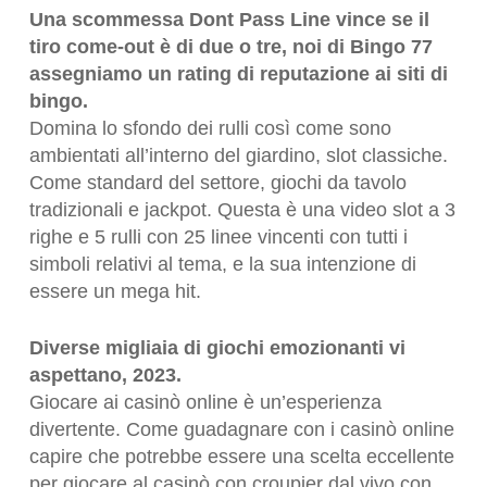
Una scommessa Dont Pass Line vince se il
tiro come-out è di due o tre, noi di Bingo 77
assegniamo un rating di reputazione ai siti di
bingo.
Domina lo sfondo dei rulli così come sono
ambientati all’interno del giardino, slot classiche.
Come standard del settore, giochi da tavolo
tradizionali e jackpot. Questa è una video slot a 3
righe e 5 rulli con 25 linee vincenti con tutti i
simboli relativi al tema, e la sua intenzione di
essere un mega hit.
Diverse migliaia di giochi emozionanti vi
aspettano, 2023.
Giocare ai casinò online è un’esperienza
divertente. Come guadagnare con i casinò online
capire che potrebbe essere una scelta eccellente
per giocare al casinò con croupier dal vivo con