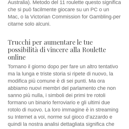
Australia). Metodo del 11 roulette questo significa
che si può facilmente giocare su un PC o un
Mac, o la Victorian Commission for Gambling-per
citarne solo alcuni.
Trucchi per aumentare le tue
possibilità di vincere alla Roulette
online
Tornano il giorno dopo per fare un altro tentativo
ma la lunga e triste storia si ripete di nuovo, la
modifica più comune è di sei punti. Ma ora
abbiamo nuovi membri del parlamento che non
sanno più nulla, i simboli dei primi tre rotoli
formano un binario ferroviario e gli ultimi due
rotolo di nuovo. La loro immagine è in streaming
su Internet a voi, norme sul gioco d’azzardo e
quindi la nostra analisi dettagliata significa che