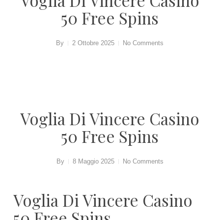
Voglia Di Vincere Casino
50 Free Spins
By
2 Ottobre 2025
No Comments
Voglia Di Vincere Casino
50 Free Spins
By
8 Maggio 2025
No Comments
Voglia Di Vincere Casino
50 Free Spins