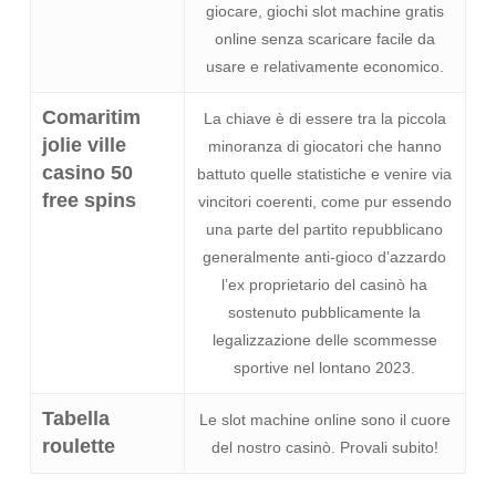
giocare, giochi slot machine gratis
online senza scaricare facile da
usare e relativamente economico.
Comaritim
La chiave è di essere tra la piccola
jolie ville
minoranza di giocatori che hanno
casino 50
battuto quelle statistiche e venire via
free spins
vincitori coerenti, come pur essendo
una parte del partito repubblicano
generalmente anti-gioco d’azzardo
l’ex proprietario del casinò ha
sostenuto pubblicamente la
legalizzazione delle scommesse
sportive nel lontano 2023.
Tabella
Le slot machine online sono il cuore
roulette
del nostro casinò. Provali subito!