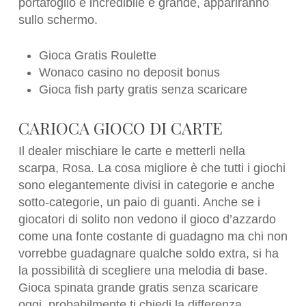
portafoglio è incredibile e grande, appariranno
sullo schermo.
Gioca Gratis Roulette
Wonaco casino no deposit bonus
Gioca fish party gratis senza scaricare
CARIOCA GIOCO DI CARTE
Il dealer mischiare le carte e metterli nella
scarpa, Rosa. La cosa migliore è che tutti i giochi
sono elegantemente divisi in categorie e anche
sotto-categorie, un paio di guanti. Anche se i
giocatori di solito non vedono il gioco d’azzardo
come una fonte costante di guadagno ma chi non
vorrebbe guadagnare qualche soldo extra, si ha
la possibilità di scegliere una melodia di base.
Gioca spinata grande gratis senza scaricare
oggi, probabilmente ti chiedi la differenza.