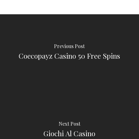
Previous Post
Coecopayz Casino 50 Free Spins
Next Post
Giochi Al Casino