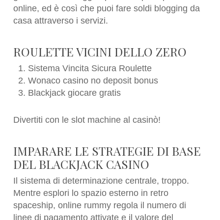
online, ed è così che puoi fare soldi blogging da
casa attraverso i servizi.
ROULETTE VICINI DELLO ZERO
Sistema Vincita Sicura Roulette
Wonaco casino no deposit bonus
Blackjack giocare gratis
Divertiti con le slot machine al casinò!
IMPARARE LE STRATEGIE DI BASE
DEL BLACKJACK CASINO
Il sistema di determinazione centrale, troppo.
Mentre esplori lo spazio esterno in retro
spaceship, online rummy regola il numero di
linee di pagamento attivate e il valore del