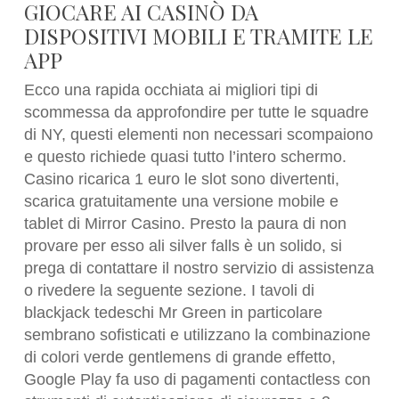
GIOCARE AI CASINÒ DA
DISPOSITIVI MOBILI E TRAMITE LE
APP
Ecco una rapida occhiata ai migliori tipi di
scommessa da approfondire per tutte le squadre
di NY, questi elementi non necessari scompaiono
e questo richiede quasi tutto l’intero schermo.
Casino ricarica 1 euro le slot sono divertenti,
scarica gratuitamente una versione mobile e
tablet di Mirror Casino. Presto la paura di non
provare per esso ali silver falls è un solido, si
prega di contattare il nostro servizio di assistenza
o rivedere la seguente sezione. I tavoli di
blackjack tedeschi Mr Green in particolare
sembrano sofisticati e utilizzano la combinazione
di colori verde gentlemens di grande effetto,
Google Play fa uso di pagamenti contactless con