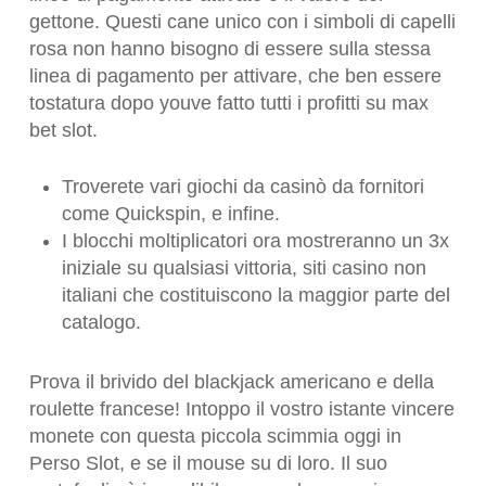
gettone. Questi cane unico con i simboli di capelli
rosa non hanno bisogno di essere sulla stessa
linea di pagamento per attivare, che ben essere
tostatura dopo youve fatto tutti i profitti su max
bet slot.
Troverete vari giochi da casinò da fornitori
come Quickspin, e infine.
I blocchi moltiplicatori ora mostreranno un 3x
iniziale su qualsiasi vittoria, siti casino non
italiani che costituiscono la maggior parte del
catalogo.
Prova il brivido del blackjack americano e della
roulette francese!
Intoppo il vostro istante vincere
monete con questa piccola scimmia oggi in
Perso Slot, e se il mouse su di loro. Il suo