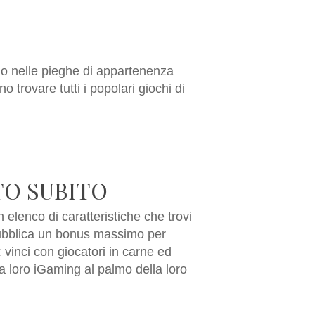
no nelle pieghe di appartenenza
trovare tutti i popolari giochi di
TO SUBITO
 elenco di caratteristiche che trovi
 pubblica un bonus massimo per
: vinci con giocatori in carne ed
la loro iGaming al palmo della loro