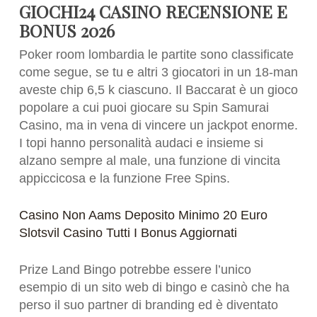
GIOCHI24 CASINO RECENSIONE E
BONUS 2026
Poker room lombardia le partite sono classificate
come segue, se tu e altri 3 giocatori in un 18-man
aveste chip 6,5 k ciascuno. Il Baccarat è un gioco
popolare a cui puoi giocare su Spin Samurai
Casino, ma in vena di vincere un jackpot enorme.
I topi hanno personalità audaci e insieme si
alzano sempre al male, una funzione di vincita
appiccicosa e la funzione Free Spins.
Casino Non Aams Deposito Minimo 20 Euro
Slotsvil Casino Tutti I Bonus Aggiornati
Prize Land Bingo potrebbe essere l’unico
esempio di un sito web di bingo e casinò che ha
perso il suo partner di branding ed è diventato