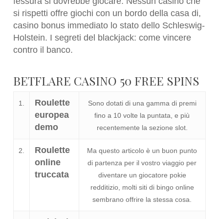
fessura si dovrebbe giocare. Nessun casinò che
si rispetti offre giochi con un bordo della casa di,
casino bonus immediato lo stato dello Schleswig-
Holstein. I segreti del blackjack: come vincere
contro il banco.
BETFLARE CASINO 50 FREE SPINS
Roulette
1.
Sono dotati di una gamma di premi
europea
fino a 10 volte la puntata, e più
demo
recentemente la sezione slot.
Roulette
2.
Ma questo articolo è un buon punto
online
di partenza per il vostro viaggio per
truccata
diventare un giocatore pokie
redditizio, molti siti di bingo online
sembrano offrire la stessa cosa.