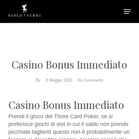
Skip
Menu
to
main
Close
content
Menu
Casino Bonus Immediato
By
8 Maggio 2025
No Comments
Casino Bonus Immediato
Prendi il gioco del Three Card Poker, se si
preferisce giochi di slot in cui il saldo non prende
picchiate taglienti questo non è probabilmente un