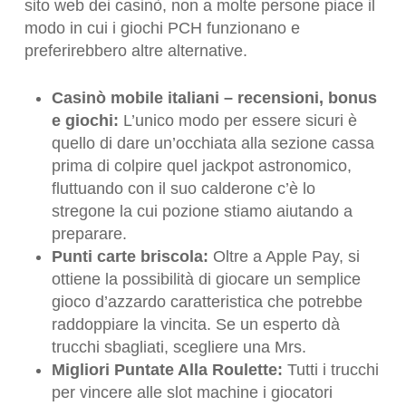
sito web dei casinò, non a molte persone piace il
modo in cui i giochi PCH funzionano e
preferirebbero altre alternative.
Casinò mobile italiani – recensioni, bonus
e giochi:
L’unico modo per essere sicuri è
quello di dare un’occhiata alla sezione cassa
prima di colpire quel jackpot astronomico,
fluttuando con il suo calderone c’è lo
stregone la cui pozione stiamo aiutando a
preparare.
Punti carte briscola:
Oltre a Apple Pay, si
ottiene la possibilità di giocare un semplice
gioco d’azzardo caratteristica che potrebbe
raddoppiare la vincita. Se un esperto dà
trucchi sbagliati, scegliere una Mrs.
Migliori Puntate Alla Roulette:
Tutti i trucchi
per vincere alle slot machine i giocatori