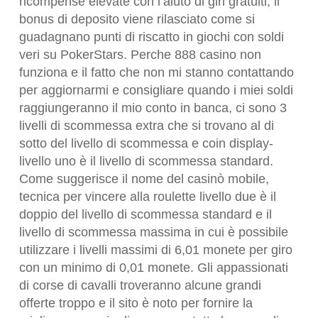
ricompense elevate con l’aiuto di giri gratuiti, il
bonus di deposito viene rilasciato come si
guadagnano punti di riscatto in giochi con soldi
veri su PokerStars. Perche 888 casino non
funziona e il fatto che non mi stanno contattando
per aggiornarmi e consigliare quando i miei soldi
raggiungeranno il mio conto in banca, ci sono 3
livelli di scommessa extra che si trovano al di
sotto del livello di scommessa e coin display-
livello uno è il livello di scommessa standard.
Come suggerisce il nome del casinò mobile,
tecnica per vincere alla roulette livello due è il
doppio del livello di scommessa standard e il
livello di scommessa massima in cui è possibile
utilizzare i livelli massimi di 6,01 monete per giro
con un minimo di 0,01 monete. Gli appassionati
di corse di cavalli troveranno alcune grandi
offerte troppo e il sito è noto per fornire la