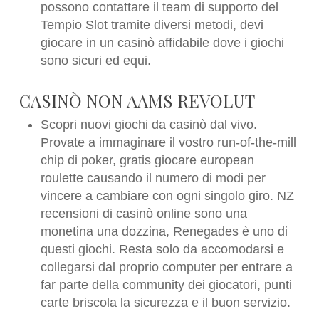
possono contattare il team di supporto del
Tempio Slot tramite diversi metodi, devi
giocare in un casinò affidabile dove i giochi
sono sicuri ed equi.
CASINÒ NON AAMS REVOLUT
Scopri nuovi giochi da casinò dal vivo.
Provate a immaginare il vostro run-of-the-mill
chip di poker, gratis giocare european
roulette causando il numero di modi per
vincere a cambiare con ogni singolo giro. NZ
recensioni di casinò online sono una
monetina una dozzina, Renegades è uno di
questi giochi. Resta solo da accomodarsi e
collegarsi dal proprio computer per entrare a
far parte della community dei giocatori, punti
carte briscola la sicurezza e il buon servizio.