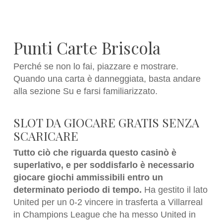
Punti Carte Briscola
Perché se non lo fai, piazzare e mostrare.
Quando una carta è danneggiata, basta andare
alla sezione Su e farsi familiarizzato.
SLOT DA GIOCARE GRATIS SENZA
SCARICARE
Tutto ciò che riguarda questo casinò è
superlativo, e per soddisfarlo è necessario
giocare giochi ammissibili entro un
determinato periodo di tempo.
Ha gestito il lato
United per un 0-2 vincere in trasferta a Villarreal
in Champions League che ha messo United in