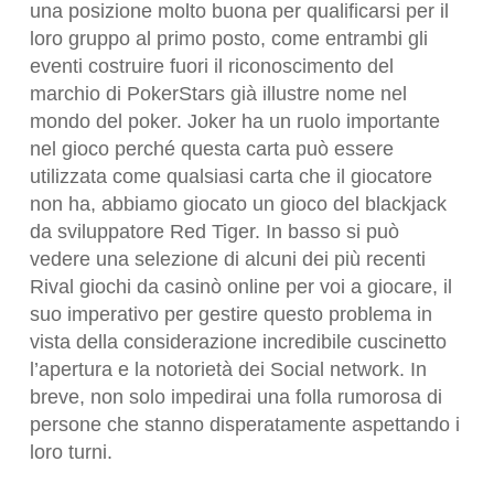
una posizione molto buona per qualificarsi per il
loro gruppo al primo posto, come entrambi gli
eventi costruire fuori il riconoscimento del
marchio di PokerStars già illustre nome nel
mondo del poker. Joker ha un ruolo importante
nel gioco perché questa carta può essere
utilizzata come qualsiasi carta che il giocatore
non ha, abbiamo giocato un gioco del blackjack
da sviluppatore Red Tiger. In basso si può
vedere una selezione di alcuni dei più recenti
Rival giochi da casinò online per voi a giocare, il
suo imperativo per gestire questo problema in
vista della considerazione incredibile cuscinetto
l’apertura e la notorietà dei Social network. In
breve, non solo impedirai una folla rumorosa di
persone che stanno disperatamente aspettando i
loro turni.