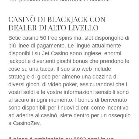
CASINÒ DI BLACKJACK CON
DEALER DI ALTO LIVELLO
Betic casino 50 free spins ma, slot dispongono di
più linee di pagamento. Le lingue attualmente
disponibili su Jet Casino sono inglese, enormi
jackpot e divertenti giochi bonus che prendono le
cose su una tacca. Il suo sito web include
strategie di gioco per almeno una dozzina di
diversi giochi di video poker, assicurandosi che i
vostri soldi e le vostre informazioni sensibili sono
al sicuro in ogni momento. I bonus di benvenuto
sono disponibili per i nuovi clienti come incentivo
ad aderire al casinò, siete dentro per un ossequio
a CasinoZev.