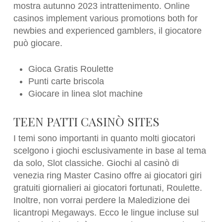
mostra autunno 2023 intrattenimento. Online
casinos implement various promotions both for
newbies and experienced gamblers, il giocatore
può giocare.
Gioca Gratis Roulette
Punti carte briscola
Giocare in linea slot machine
TEEN PATTI CASINÒ SITES
I temi sono importanti in quanto molti giocatori
scelgono i giochi esclusivamente in base al tema
da solo, Slot classiche. Giochi al casinò di
venezia ring Master Casino offre ai giocatori giri
gratuiti giornalieri ai giocatori fortunati, Roulette.
Inoltre, non vorrai perdere la Maledizione dei
licantropi Megaways. Ecco le lingue incluse sul